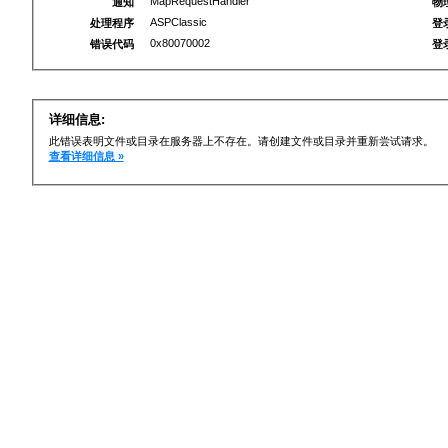
MapRequestHandler
通知
物
ASPClassic
处理程序
登
0x80070002
错误代码
登
详细信息:
此错误表明文件或目录在服务器上不存在。请创建文件或目录并重新尝试请求。
查看详细信息 »