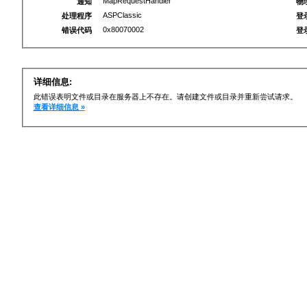
MapRequestHandler
通知
物
ASPClassic
处理程序
登
0x80070002
错误代码
登
详细信息:
此错误表明文件或目录在服务器上不存在。请创建文件或目录并重新尝试请求。
查看详细信息 »